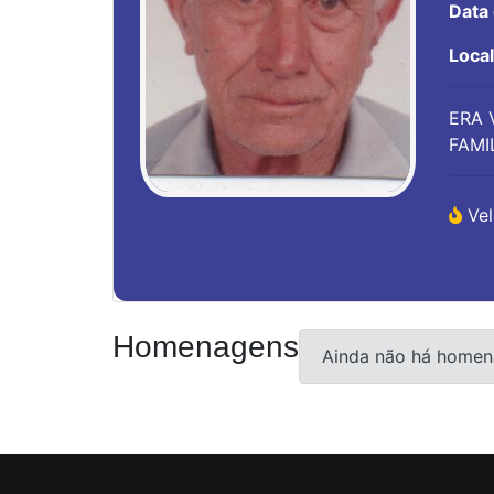
Data
Loca
ERA 
FAMI
Vel
Homenagens
Ainda não há homen