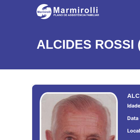
ALCIDES ROSSI (
ALC
Idade
Data 
Local