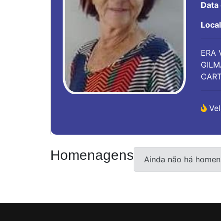
Data
Loca
ERA 
GILM
CART
Vel
Homenagens
Ainda não há homen