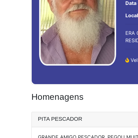
Data
Loca
ERA 
RESI
Vel
Homenagens
PITA PESCADOR
GRANDE AMIGO PESCADOR, PEGOU MUIT