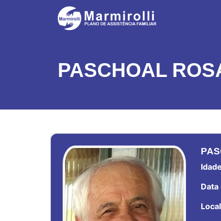
PASCHOAL ROSA
PAS
Idade
Data 
Local