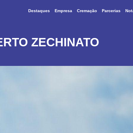
Destaques
Empresa
Cremação
Parcerias
Not
ERTO ZECHINATO