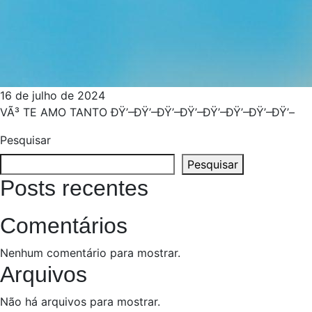
16 de julho de 2024
VÃ³ TE AMO TANTO ÐŸ’–ÐŸ’–ÐŸ’–ÐŸ’–ÐŸ’–ÐŸ’–ÐŸ’–ÐŸ’–
Pesquisar
Pesquisar
Posts recentes
Comentários
Nenhum comentário para mostrar.
Arquivos
Não há arquivos para mostrar.