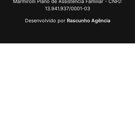
Marmirolli Plano de Assistência Familiar - CNPJ:
13.941.937/0001-03
Desenvolvido por
Rascunho Agência