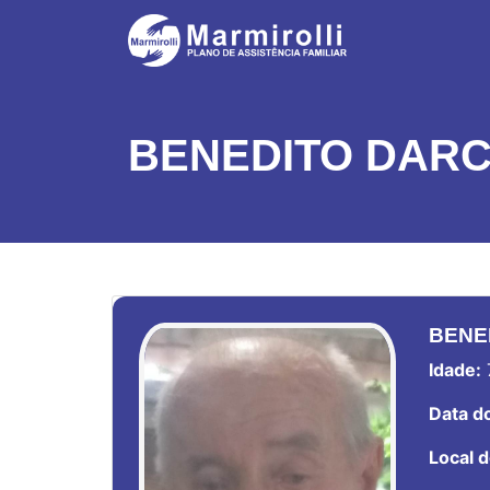
BENEDITO DARC
BENE
Idade:
Data do
Local d