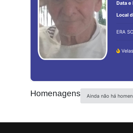
Data e
Local 
ERA SO
Velas
Homenagens
Ainda não há homen