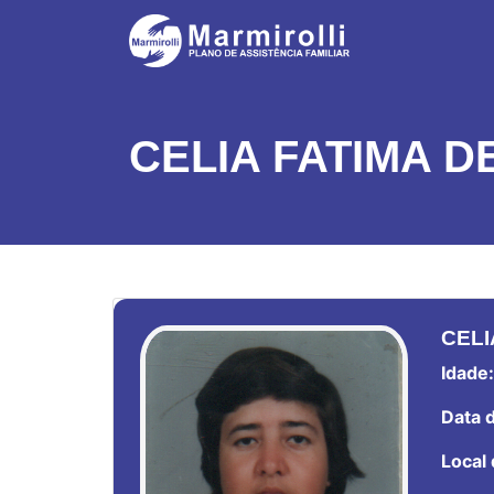
CELIA FATIMA 
CELI
Idade:
Data d
Local 