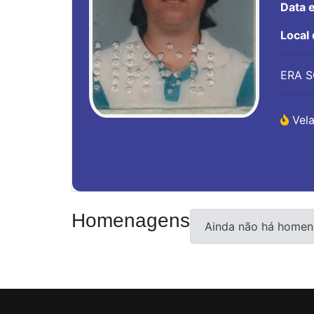
Data 
Local
ERA S
Vela
Homenagens
Ainda não há homen