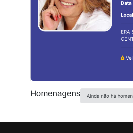
Data
Loca
ERA 
CENT
Vel
Homenagens
Ainda não há homen