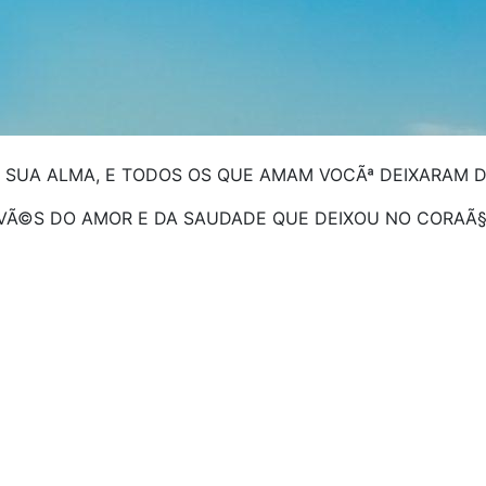
DA SUA ALMA, E TODOS OS QUE AMAM VOCÃª DEIXARAM D
AVÃ©S DO AMOR E DA SAUDADE QUE DEIXOU NO CORAÃ