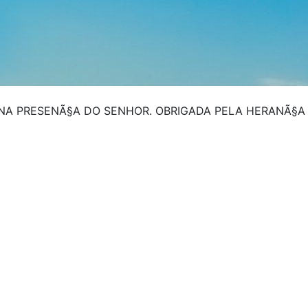
NA PRESENÃ§A DO SENHOR. OBRIGADA PELA HERANÃ§A 