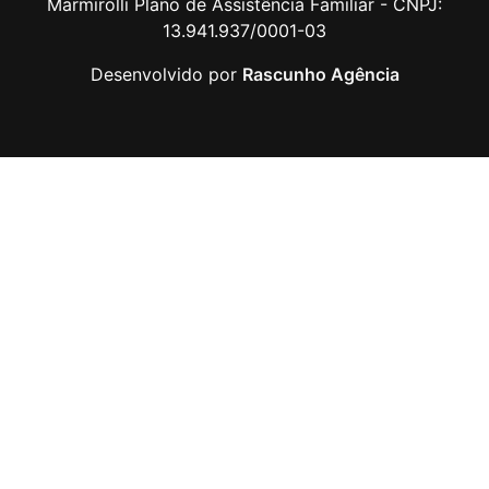
Marmirolli Plano de Assistência Familiar - CNPJ:
13.941.937/0001-03
Desenvolvido por
Rascunho Agência