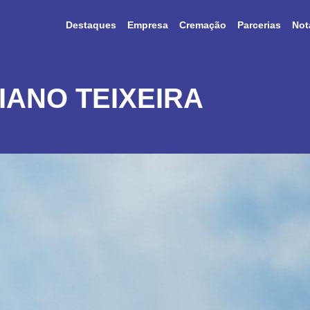
Destaques
Empresa
Cremação
Parcerias
Not
RIANO TEIXEIRA