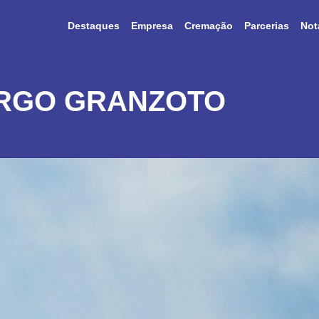
Destaques
Empresa
Cremação
Parcerias
Not
RGO GRANZOTO