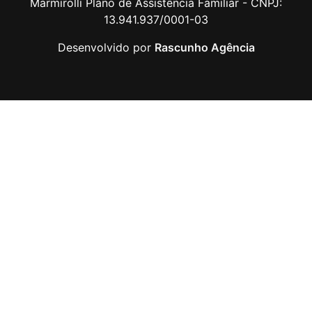
Marmirolli Plano de Assistência Familiar - CNPJ:
13.941.937/0001-03
Desenvolvido por
Rascunho Agência